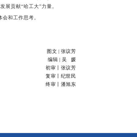
发展贡献“哈工大”力量。
体会和工作思考。
图文 | 张议芳
编
辑 | 吴 媛
初审丨张议芳
复审丨纪世民
终审丨潘旭东