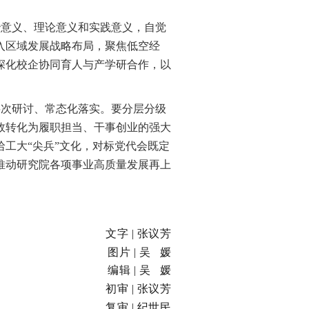
治意义、理论意义和实践意义，自觉
入区域发展战略布局，聚焦低空经
深化校企协同育人与产学研合作，以
层次研讨、常态化落实。要分层分级
效转化为履职担当、干事创业的强大
哈工大
“尖兵”文化，对标党代会既定
推动研究院各项事业高质量发展再上
文字
| 张议芳
图片 | 吴 媛
编辑 | 吴 媛
初审 | 张议芳
复审 | 纪世民