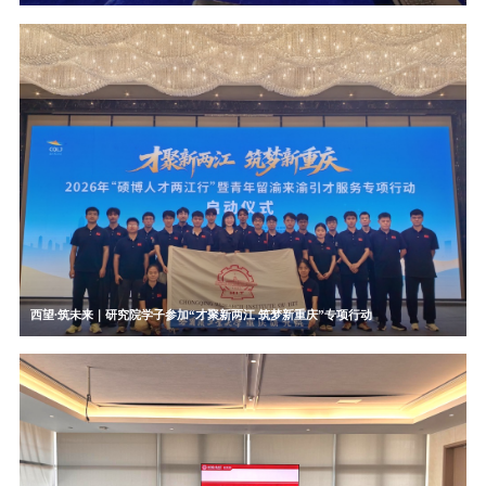
西望∙筑未来｜研究院学子参加“才聚新两江 筑梦新重庆”专项行动