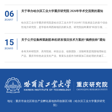
技术大牛、项目负责人等优秀人才踊跃报名，以产业技术赋能青年学子成长！
一、谁能申报？行业导师申报条件速览1.热爱祖国、道德品质良好，遵纪守
06
关于举办哈尔滨工业大学重庆研究院 2026年学术交流营的通知
法，能认真履行行业导师职责，了解和掌握国家、学校有关研究生教育的政
策、法规，具有良好的职业道德与敬业精神。2.行业导师应为行业企业内从事
2026/07
科学研究或科技实践工作的一线专家，且作为负责人承担重要科研或工程项
哈尔滨工业大学重庆研究院是哈尔滨工业大学于2020年7月批准设立的首个综合
目。3.身体健康，年龄一般不超过55周岁。对于在本领域表现特别突出的专
性地方研究院，是学校布局西南地区的桥头堡。研究院始终秉持“科技引领、产
家，可以在年龄上适当放宽。4.
业筑基、人才赋能”的发展理念，构建“创新研究院+人才培养基地+产业孵化基
地+国际合作中心”四位一体发展格局。依托哈工大一校三区优势资源，重点围
15
关于公开征集榨菜剔筋单机研发项目技术方案的“揭榜挂帅”通知
绕航空航天、新材料、新能源、智能制造、AI及机器人等领域开展工作，精准
对接重庆新兴产业与未来产业发展需求。研究院面向企业工程实际需求，开展
2026/05
产教融合培养全日制专业学位硕博士研究生项目。
各有关科研院所、高等院校、科技企业、创新团队：涪陵榨菜是我国地理标志
产品、重庆市特色农业支柱产业。青菜头去筋作为榨菜加工前处理的关键工
序，长期依赖人工操作，存在成本高、招工难、效率低、品质不稳、机械化难
度大等行业共性难题，已成为制约产业提质增效和转型升级的“卡脖子”环节。
研发榨菜剔筋单机与基础单元，能够创造显著的产业、经济与社会价值，市场
前景十分广阔。相关设备可覆盖涪陵及全国多家榨菜加工企业，潜在市场规模
达数亿元，技术还可延伸应用于萝卜、大头菜、芥菜等酱腌菜行业，形成多品
类适配的柔性剔筋装备平台。
地址：重庆市渝北区联合产业孵化基地协同创新区3期（哈尔滨工业大学重庆研究
院）