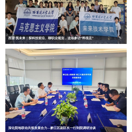
西望∙筑未来｜探科技前沿、聊职业规划，这场参访“料很足”
深化院地联动共筑发展合力—黔江区副区长一行到院调研洽谈