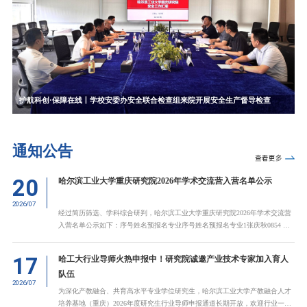
护航科创·保障在线丨学校安委办安全联合检查组来院开展安全生产督导检查
通知公告
20
哈尔滨工业大学重庆研究院2026年学术交流营入营名单公示
2026/07
经过简历筛选、学科综合研判，哈尔滨工业大学重庆研究院2026年学术交流营
入营名单公示如下：序号姓名预报名专业序号姓名预报名专业1张庆秋0854 电
子信息33郭子文0854 电子信息2邱金道0854 电子信息34刘城源0854 电子信息3
寇怡然0854 电子信息35李子涵0854 电子信息4王拥昊0855 机械36廖浩然0854
17
​哈工大行业导师火热申报中！研究院诚邀产业技术专家加入育人
电子信息5耿崇哲0855 机械37温悦成0854 电子信息6徐夕童0854 电子信息38舒
队伍
建国0854 电子信息7张雨新0854 电子信息39杨皓淳0858 能源动力8魏佳佩0854
2026/07
电子信息40武筱然0857 资源与环境9任延玮0854 电子信息41邱奕0854 电子
为深化产教融合、共育高水平专业学位研究生，哈尔滨工业大学产教融合人才
培养基地（重庆）2026年度研究生行业导师申报通道长期开放，欢迎行业一线